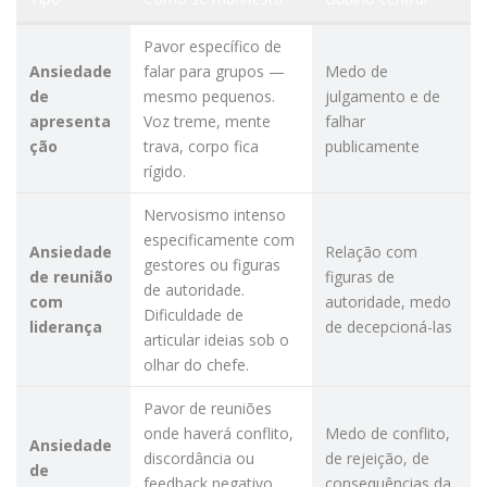
Pavor específico de
Ansiedade
falar para grupos —
Medo de
de
mesmo pequenos.
julgamento e de
apresenta
Voz treme, mente
falhar
ção
trava, corpo fica
publicamente
rígido.
Nervosismo intenso
especificamente com
Ansiedade
Relação com
gestores ou figuras
de reunião
figuras de
de autoridade.
com
autoridade, medo
Dificuldade de
liderança
de decepcioná-las
articular ideias sob o
olhar do chefe.
Pavor de reuniões
onde haverá conflito,
Medo de conflito,
Ansiedade
discordância ou
de rejeição, de
de
feedback negativo.
consequências da