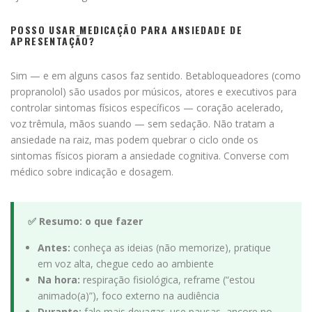
POSSO USAR MEDICAÇÃO PARA ANSIEDADE DE
APRESENTAÇÃO?
Sim — e em alguns casos faz sentido. Betabloqueadores (como
propranolol) são usados por músicos, atores e executivos para
controlar sintomas físicos específicos — coração acelerado,
voz trêmula, mãos suando — sem sedação. Não tratam a
ansiedade na raiz, mas podem quebrar o ciclo onde os
sintomas físicos pioram a ansiedade cognitiva. Converse com
médico sobre indicação e dosagem.
✅ Resumo: o que fazer
Antes:
conheça as ideias (não memorize), pratique
em voz alta, chegue cedo ao ambiente
Na hora:
respiração fisiológica, reframe (“estou
animado(a)”), foco externo na audiência
Durante:
fale mais devagar, use pausas, ancore no