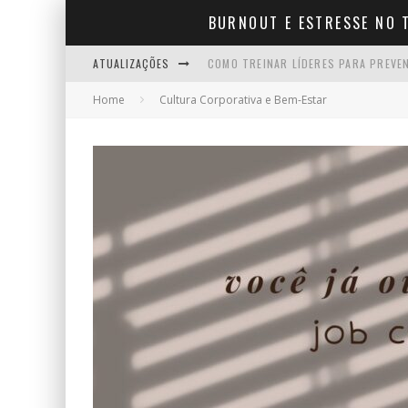
BURNOUT E ESTRESSE NO 
ATUALIZAÇÕES
COMO TREINAR LÍDERES PARA PREVE
Home
Cultura Corporativa e Bem-Estar
10 FRASES DE APOIO QUE TODO BOM
COMO CONSEGUIR AFASTAMENTO POR
EMPREENDER DEPOIS DOS 40: O QUE
INSANIDADE MENTAL: SIGNIFICADO, 