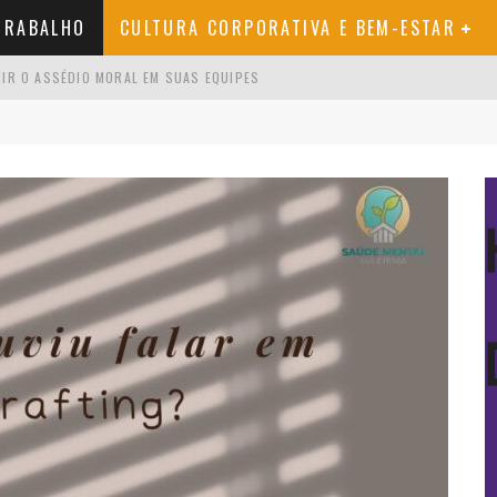
TRABALHO
CULTURA CORPORATIVA E BEM-ESTAR
NIR O ASSÉDIO MORAL EM SUAS EQUIPES
 GESTOR DEVERIA USAR
 BURNOUT: PASSO A PASSO COMPLETO
 VOCÊ PRECISA SABER ANTES DE COMEÇAR
O QUE REALMENTE QUER DIZER E POR QUE O TERMO É PROBLEMÁTICO