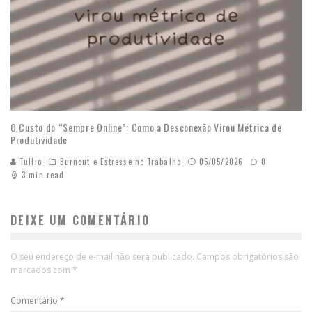
O Custo do “Sempre Online”: Como a Desconexão Virou Métrica de
Produtividade
Tullio
Burnout e Estresse no Trabalho
05/05/2026
0
3 min read
DEIXE UM COMENTÁRIO
O seu endereço de e-mail não será publicado.
Campos obrigatórios são
marcados com
*
Comentário
*