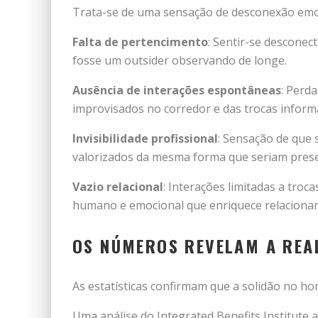
Trata-se de uma sensação de desconexão emoci
Falta de pertencimento
: Sentir-se desconec
fosse um outsider observando de longe.
Ausência de interações espontâneas
: Perd
improvisados no corredor e das trocas infor
Invisibilidade profissional
: Sensação de que 
valorizados da mesma forma que seriam pres
Vazio relacional
: Interações limitadas a tro
humano e emocional que enriquece relaciona
OS NÚMEROS REVELAM A REA
As estatísticas confirmam que a solidão no hom
Uma análise do Integrated Benefits Institute 