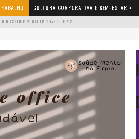
TRABALHO
CULTURA CORPORATIVA E BEM-ESTAR
NIR O ASSÉDIO MORAL EM SUAS EQUIPES
 GESTOR DEVERIA USAR
 BURNOUT: PASSO A PASSO COMPLETO
 VOCÊ PRECISA SABER ANTES DE COMEÇAR
O QUE REALMENTE QUER DIZER E POR QUE O TERMO É PROBLEMÁTICO