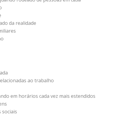
o
e
ado da realidade
iliares
ho
gada
relacionadas ao trabalho
hando em horários cada vez mais estendidos
ens
 sociais