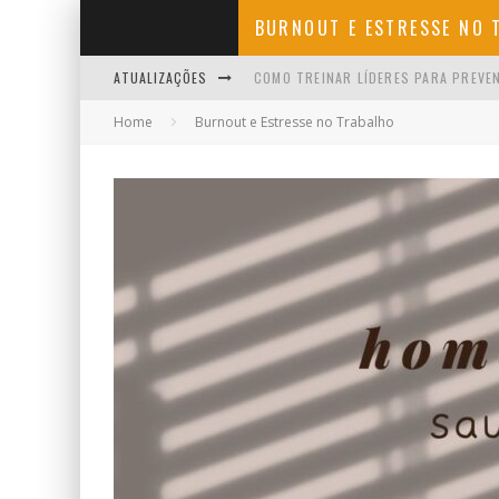
BURNOUT E ESTRESSE NO 
ATUALIZAÇÕES
COMO TREINAR LÍDERES PARA PREVE
Home
Burnout e Estresse no Trabalho
10 FRASES DE APOIO QUE TODO BOM
COMO CONSEGUIR AFASTAMENTO POR
EMPREENDER DEPOIS DOS 40: O QUE
INSANIDADE MENTAL: SIGNIFICADO, 