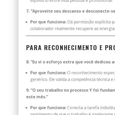
equilíbrio entre vida pessoal e profissional.
7. “Aproveite seu descanso e desconecte-se
Por que funciona:
Dá permissão explícita pa
colaborador realmente recupere as energias
PARA RECONHECIMENTO E PR
8. “Eu vi o esforço extra que você dedicou a
Por que funciona:
O reconhecimento especí
genérico. Ele valida a competência técnica 
9. “O seu trabalho no processo Y foi fund
este mês.”
Por que funciona:
Conecta a tarefa individ
sentimento de que o trabalho é irrelevante