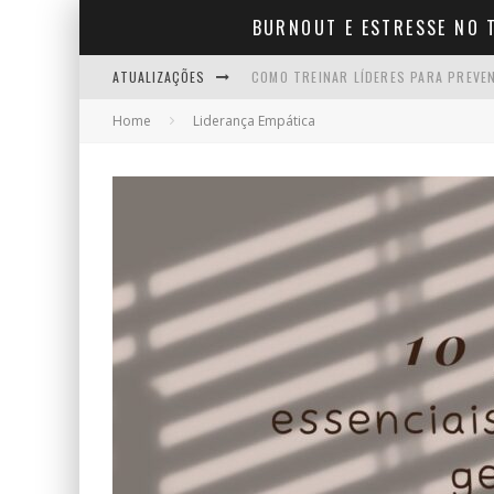
BURNOUT E ESTRESSE NO 
ATUALIZAÇÕES
COMO TREINAR LÍDERES PARA PREVE
Home
Liderança Empática
COMO CONSEGUIR AFASTAMENTO POR
10 FRASES DE APOIO QUE TODO BOM
EMPREENDER DEPOIS DOS 40: O QUE
INSANIDADE MENTAL: SIGNIFICADO, 