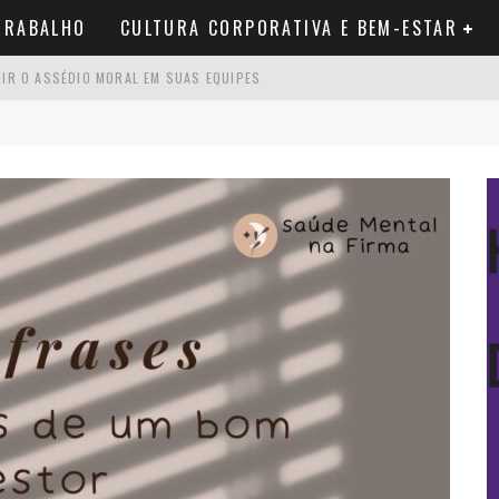
TRABALHO
CULTURA CORPORATIVA E BEM-ESTAR
NIR O ASSÉDIO MORAL EM SUAS EQUIPES
 BURNOUT: PASSO A PASSO COMPLETO
 GESTOR DEVERIA USAR
 VOCÊ PRECISA SABER ANTES DE COMEÇAR
O QUE REALMENTE QUER DIZER E POR QUE O TERMO É PROBLEMÁTICO