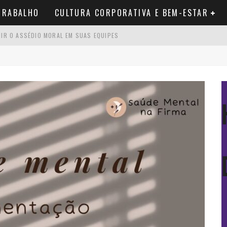
TRABALHO
CULTURA CORPORATIVA E BEM-ESTAR
NIR O ASSÉDIO MORAL EM SUAS EQUIPES
 GESTOR DEVERIA USAR
 BURNOUT: PASSO A PASSO COMPLETO
 VOCÊ PRECISA SABER ANTES DE COMEÇAR
O QUE REALMENTE QUER DIZER E POR QUE O TERMO É PROBLEMÁTICO