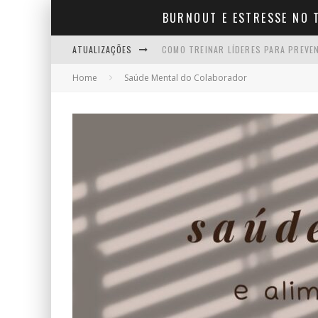
BURNOUT E ESTRESSE NO 
ATUALIZAÇÕES
COMO TREINAR LÍDERES PARA PREVE
Home
Saúde Mental do Colaborador
10 FRASES DE APOIO QUE TODO BOM
COMO CONSEGUIR AFASTAMENTO POR
EMPREENDER DEPOIS DOS 40: O QUE
INSANIDADE MENTAL: SIGNIFICADO, 