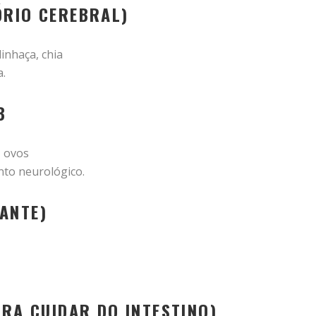
ÓRIO CEREBRAL)
inhaça, chia
.
B
, ovos
nto neurológico.
ANTE)
ARA CUIDAR DO INTESTINO)